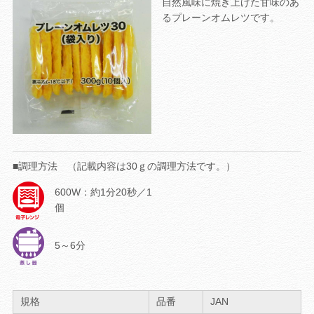
自然風味に焼き上げた甘味のあ
るプレーンオムレツです。
■調理方法 （記載内容は30ｇの調理方法です。）
600W：約1分20秒／1
個
5～6分
規格
品番
JAN