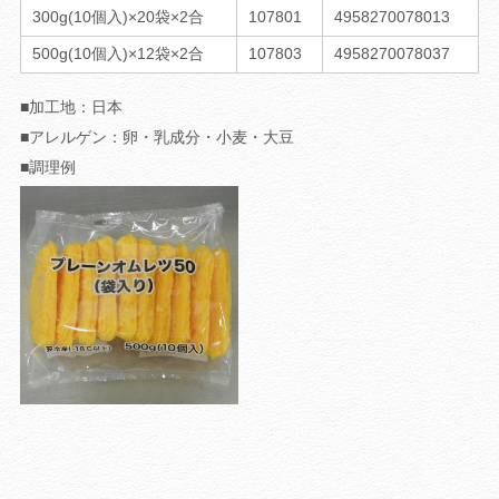
300g(10個入)×20袋×2合
107801
4958270078013
500g(10個入)×12袋×2合
107803
4958270078037
■加工地：
日本
■アレルゲン：
卵・乳成分・小麦・大豆
■調理例